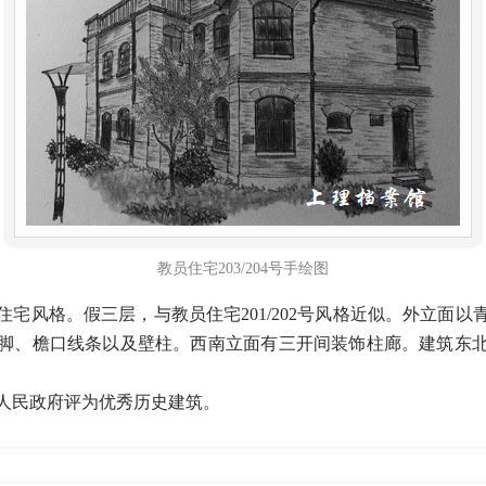
教员住宅203/204号手绘图
宅风格。假三层，与教员住宅201/202号风格近似。外立面
脚、檐口线条以及壁柱。西南立面有三开间装饰柱廊。建筑东
海市人民政府评为优秀历史建筑。