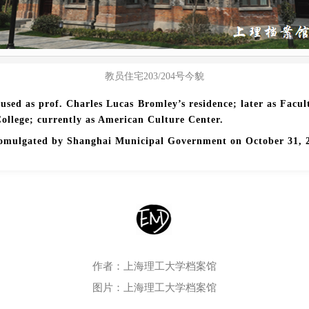
教员住宅203/204号今貌
y used as prof. Charles Lucas Bromley’s residence; later as Facul
ollege; currently as American Culture Center.
romulgated by Shanghai Municipal Government on October 31, 
作者：上海理工大学档案馆
图片：上海理工大学档案馆