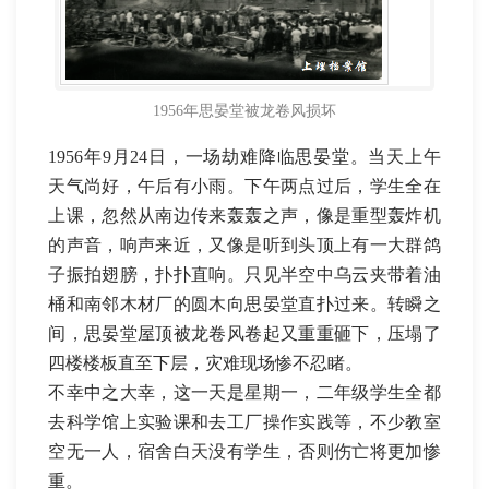
1956年思晏堂被龙卷风损坏
1956年9月24日，一场劫难降临思晏堂。当天上午
天气尚好，午后有小雨。下午两点过后，学生全在
上课，忽然从南边传来轰轰之声，像是重型轰炸机
的声音，响声来近，又像是听到头顶上有一大群鸽
子振拍翅膀，扑扑直响。只见半空中乌云夹带着油
桶和南邻木材厂的圆木向思晏堂直扑过来。转瞬之
间，思晏堂屋顶被龙卷风卷起又重重砸下，压塌了
四楼楼板直至下层，灾难现场惨不忍睹。
不幸中之大幸，这一天是星期一，二年级学生全都
去科学馆上实验课和去工厂操作实践等，不少教室
空无一人，宿舍白天没有学生，否则伤亡将更加惨
重。