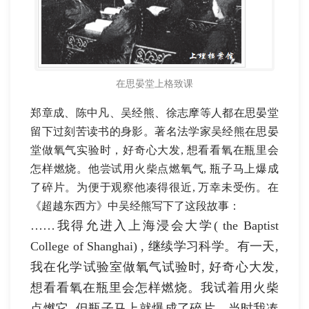
在思晏堂上格致课
郑章成、陈中凡、吴经熊、徐志摩等人都在思晏堂
留下过刻苦读书的身影。著名法学家吴经熊在思晏
堂做氧气实验时，好奇心大发, 想看看氧在瓶里会
怎样燃烧。他尝试用火柴点燃氧气, 瓶子马上爆成
了碎片。为便于观察他凑得很近, 万幸未受伤。在
《超越东西方》中吴经熊写下了这段故事：
……我得允进入上海浸会大学( the Baptist
College of Shanghai) , 继续学习科学。有一天,
我在化学试验室做氧气试验时, 好奇心大发,
想看看氧在瓶里会怎样燃烧。我试着用火柴
点燃它, 但瓶子马上就爆成了碎片。当时我凑