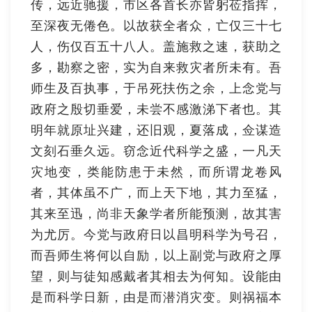
传，远近驰援，市区各首长亦皆躬莅指挥，
至深夜无倦色。以故获全者众，亡仅三十七
人，伤仅百五十八人。盖施救之速，获助之
多，勘察之密，实为自来救灾者所未有。吾
师生及百执事，于吊死扶伤之余，上念党与
政府之殷切垂爱，未尝不感激涕下者也。其
明年就原址兴建，还旧观，夏落成，佥谋造
文刻石垂久远。窃念近代科学之盛，一凡天
灾地变，类能防患于未然，而所谓龙卷风
者，其体虽不广，而上天下地，其力至猛，
其来至迅，尚非天象学者所能预测，故其害
为尤厉。今党与政府日以昌明科学为号召，
而吾师生将何以自励，以上副党与政府之厚
望，则与徒知感戴者其相去为何知。设能由
是而科学日新，由是而潜消灾变。则祸福本