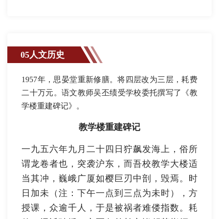
05人文历史
1957年，思晏堂重新修膳。将四层改为三层，耗费
二十万元。语文教师吴丕绩受学校委托撰写了《教
学楼重建碑记》。
教学楼重建碑记
一九五六年九月二十四日狞飙发海上，俗所
谓龙卷者也，突袭沪东，而吾校教学大楼适
当其冲，巍峨广厦如樱巨刃中剖，毁焉。时
日加未（注：下午一点到三点为未时），方
授课，众逾千人，于是被祸者难偻指数。耗