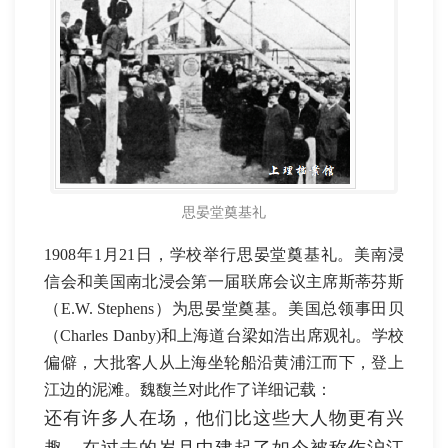
思晏堂奠基礼
1908年1月21日，学校举行思晏堂奠基礼。美南浸
信会和美国南北浸会第一届联席会议主席斯蒂芬斯
（E.W. Stephens）为思晏堂奠基。美国总领事田贝
（Charles Danby)和上海道台梁如浩出席观礼。学校
偏僻，大批客人从上海坐轮船沿黄浦江而下，登上
江边的泥滩。魏馥兰对此作了详细记载：
还有许多人在场，他们比这些大人物更有兴
趣，在过去的岁月中建起了如今被称作沪江